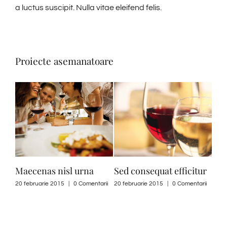
a luctus suscipit. Nulla vitae eleifend felis.
Proiecte asemanatoare
Maecenas nisl urna
Sed consequat efficitur
Pro
20 februarie 2015
|
0 Comentarii
20 februarie 2015
|
0 Comentarii
20 f